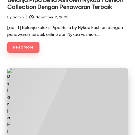
Collection Dengan Penawaran Terbaik
By
admin
November 2, 2025
Posted
by
[ad_1] Belanja koleksi Pipa Bella by Nykaa Fashion dengan
penawaran terbaik online dari Nykaa Fashion.…
Read More