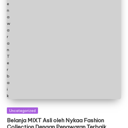
Posted
Uncategorized
in
Belanja MIXT Asli oleh Nykaa Fashion
Collection Dengan Penawaran Terbaik