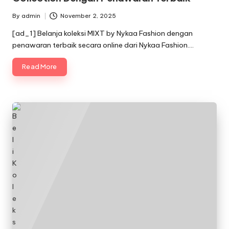
By
admin
November 2, 2025
Posted
by
[ad_1] Belanja koleksi MIXT by Nykaa Fashion dengan
penawaran terbaik secara online dari Nykaa Fashion.…
Read More