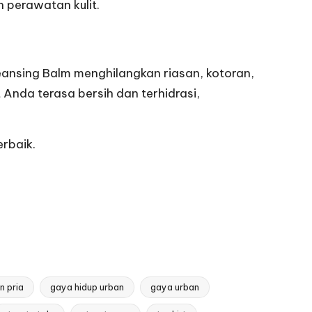
n perawatan kulit.
leansing Balm menghilangkan riasan, kotoran,
Anda terasa bersih dan terhidrasi,
erbaik.
n pria
gaya hidup urban
gaya urban