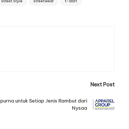
street style
streetwear
t-shirt
Next Post
urna untuk Setiap Jenis Rambut dari
Nysaa