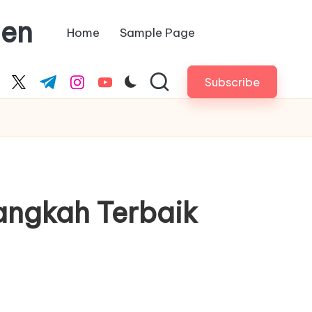
Men
Home
Sample Page
Subscribe
cebook.com
twitter.com
t.me
instagram.com
youtube.com
angkah Terbaik