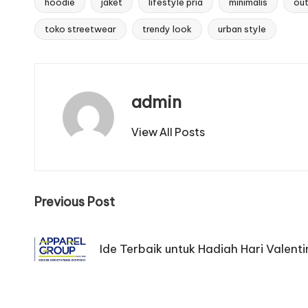
hoodie
jaket
lifestyle pria
minimalis
out
Tags:
toko streetwear
trendy look
urban style
admin
View All Posts
Post
Previous Post
navigation
Ide Terbaik untuk Hadiah Hari Valenti