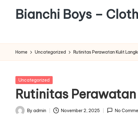
Bianchi Boys – Clot
Skip
to
Tunjukkan
content
Gayamu,
Jadi
Home
Uncategorized
Rutinitas Perawatan Kulit Lan
Versi
Terbaik
Dirimu
Posted
Uncategorized
in
Rutinitas Perawatan
By
admin
November 2, 2025
No Comme
Posted
by