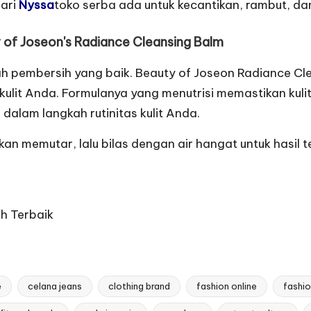
ari
Nyssa
toko serba ada untuk kecantikan, rambut, da
y of Joseon's Radiance Cleansing Balm
alah pembersih yang baik. Beauty of Joseon Radiance C
lit Anda. Formulanya yang menutrisi memastikan kulit 
alam langkah rutinitas kulit Anda.
kan memutar, lalu bilas dengan air hangat untuk hasil t
h Terbaik
e
celana jeans
clothing brand
fashion online
fashio