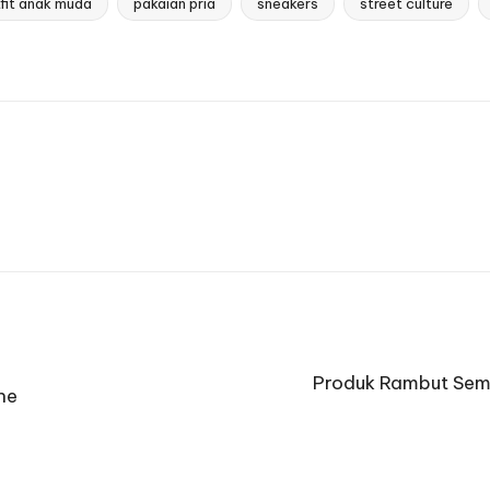
fit anak muda
pakaian pria
sneakers
street culture
Produk Rambut Semp
ne